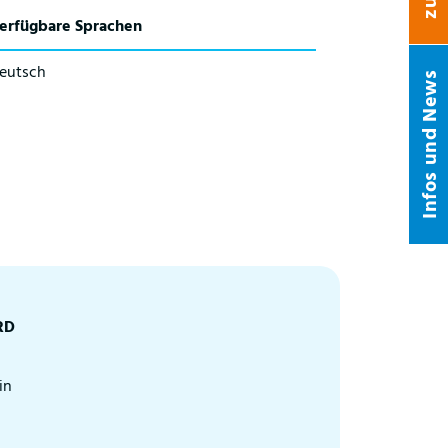
erfügbare Sprachen
eutsch
Infos und News
RD
in