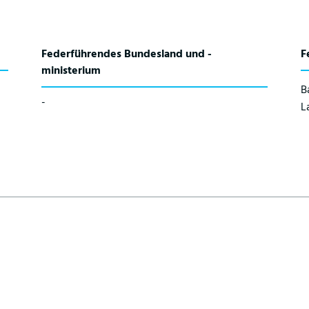
Federführendes Bundesland und -
F
ministerium
B
-
L