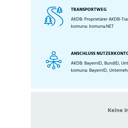
TRANSPORTWEG
AKDB: Proprietärer AKDB-Tr
komuna: komuna.NET
ANSCHLUSS NUTZERKONT
AKDB: BayernID, BundID, U
komuna: BayernID, Unterne
Keine I