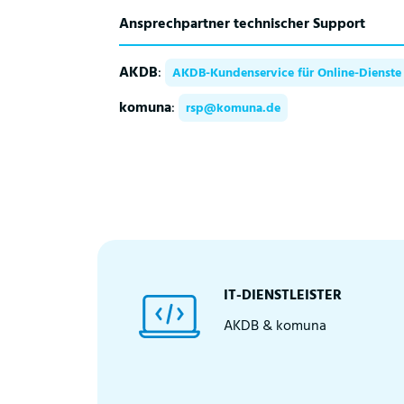
Ansprechpartner technischer Support
AKDB
:
AKDB-Kundenservice für Online-Dienste
komuna
:
rsp@komuna.de
IT-DIENSTLEISTER
AKDB & komuna